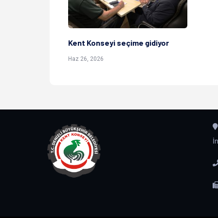
Kent
Kent Konseyi seçime gidiyor
Haz 26, 2026
İ