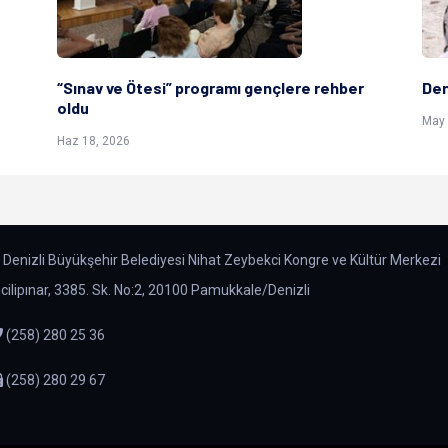
“Sınav ve Ötesi” programı gençlere rehber
Den
oldu
May 
Haz 18, 2026
Denizli Büyükşehir Belediyesi Nihat Zeybekci Kongre ve Kültür Merkezi
ncilipınar, 3385. Sk. No:2, 20100 Pamukkale/Denizli
(258) 280 25 36
(258) 280 29 67