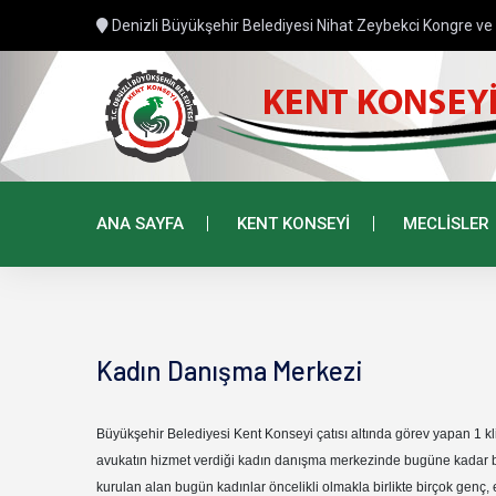
Denizli Büyükşehir Belediyesi Nihat Zeybekci Kongre ve 
ANA SAYFA
KENT KONSEYİ
MECLİSLER
Kadın Danışma Merkezi
Büyükşehir Belediyesi Kent Konseyi çatısı altında görev yapan 1 kl
avukatın hizmet verdiği kadın danışma merkezinde bugüne kadar bi
kurulan alan bugün kadınlar öncelikli olmakla birlikte birçok genç