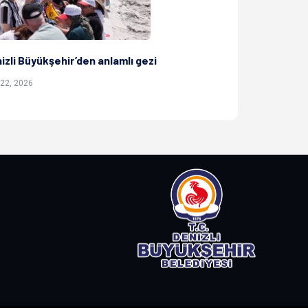
izli Büyükşehir’den anlamlı gezi
Büyükşehir’den
Yolculuğuna D
22, 2026
Nis 09, 2026