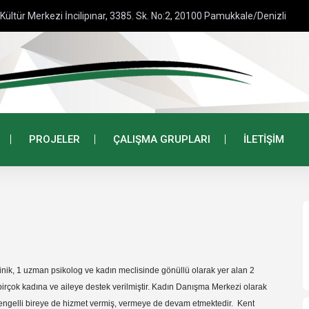
Kültür Merkezi İncilipınar, 3385. Sk. No:2, 20100 Pamukkale/Denizli
PROJELER
ÇALIŞMA GRUPLARI
İLETİŞİM
inik, 1 uzman psikolog ve kadın meclisinde gönüllü olarak yer alan 2
rçok kadına ve aileye destek verilmiştir. Kadın Danışma Merkezi olarak
, engelli bireye de hizmet vermiş, vermeye de devam etmektedir. Kent